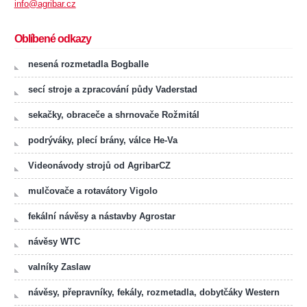
info@agribar.cz
Oblíbené odkazy
nesená rozmetadla Bogballe
secí stroje a zpracování půdy Vaderstad
sekačky, obraceče a shrnovače Rožmitál
podrýváky, plecí brány, válce He-Va
Videonávody strojů od AgribarCZ
mulčovače a rotavátory Vigolo
fekální návěsy a nástavby Agrostar
návěsy WTC
valníky Zaslaw
návěsy, přepravníky, fekály, rozmetadla, dobytčáky Western