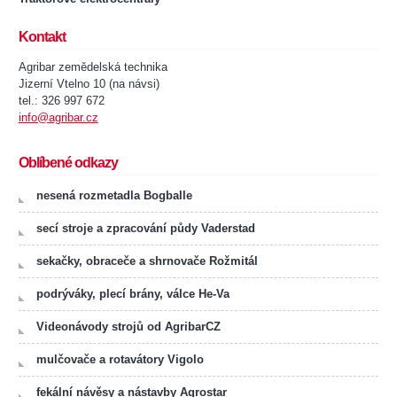
Kontakt
Agribar zemědelská technika
Jizerní Vtelno 10 (na návsi)
tel.: 326 997 672
info@agribar.cz
Oblíbené odkazy
nesená rozmetadla Bogballe
secí stroje a zpracování půdy Vaderstad
sekačky, obraceče a shrnovače Rožmitál
podrýváky, plecí brány, válce He-Va
Videonávody strojů od AgribarCZ
mulčovače a rotavátory Vigolo
fekální návěsy a nástavby Agrostar