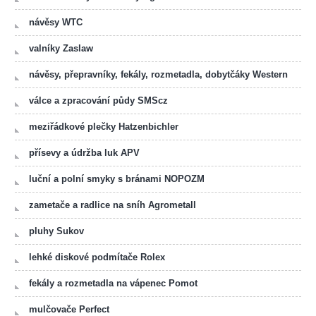
návěsy WTC
valníky Zaslaw
návěsy, přepravníky, fekály, rozmetadla, dobytčáky Western
válce a zpracování půdy SMScz
meziřádkové plečky Hatzenbichler
přísevy a údržba luk APV
luční a polní smyky s bránami NOPOZM
zametače a radlice na sníh Agrometall
pluhy Sukov
lehké diskové podmítače Rolex
fekály a rozmetadla na vápenec Pomot
mulčovače Perfect