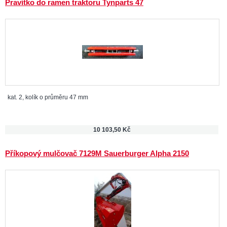
Pravítko do ramen traktoru Tynparts 47
kat. 2, kolík o průměru 47 mm
10 103,50 Kč
Příkopový mulčovač 7129M Sauerburger Alpha 2150