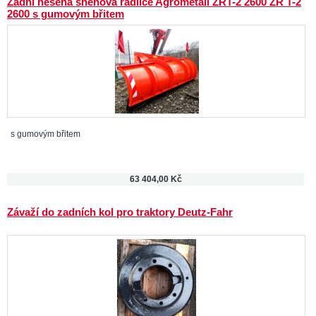
Zadní nesená sněhová radlice Agrometall ZRT-2 2600 ZR T-2
2600 s gumovým břitem
s gumovým břitem
63 404,00 Kč
Závaží do zadních kol pro traktory Deutz-Fahr