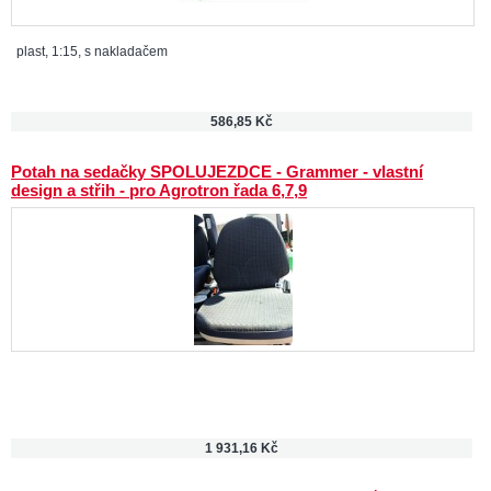
plast, 1:15, s nakladačem
586,85 Kč
Potah na sedačky SPOLUJEZDCE - Grammer - vlastní
design a střih - pro Agrotron řada 6,7,9
1 931,16 Kč