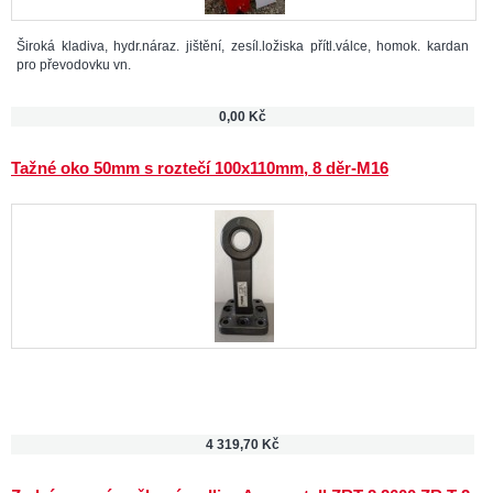
Široká kladiva, hydr.náraz. jištění, zesíl.ložiska přítl.válce, homok. kardan
pro převodovku vn.
0,00 Kč
Tažné oko 50mm s roztečí 100x110mm, 8 děr-M16
4 319,70 Kč