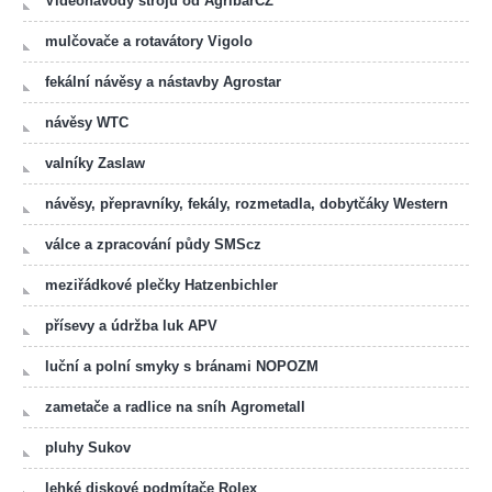
Videonávody strojů od AgribarCZ
mulčovače a rotavátory Vigolo
fekální návěsy a nástavby Agrostar
návěsy WTC
valníky Zaslaw
návěsy, přepravníky, fekály, rozmetadla, dobytčáky Western
válce a zpracování půdy SMScz
meziřádkové plečky Hatzenbichler
přísevy a údržba luk APV
luční a polní smyky s bránami NOPOZM
zametače a radlice na sníh Agrometall
pluhy Sukov
lehké diskové podmítače Rolex