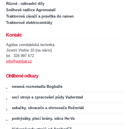
Různé - náhradní díly
Sněhové radlice Agrometall
Traktorová závaží a pravítka do ramen
Traktorové elektrocentrály
Kontakt
Agribar zemědelská technika
Jizerní Vtelno 10 (na návsi)
tel.: 326 997 672
info@agribar.cz
Oblíbené odkazy
nesená rozmetadla Bogballe
secí stroje a zpracování půdy Vaderstad
sekačky, obraceče a shrnovače Rožmitál
podrýváky, plecí brány, válce He-Va