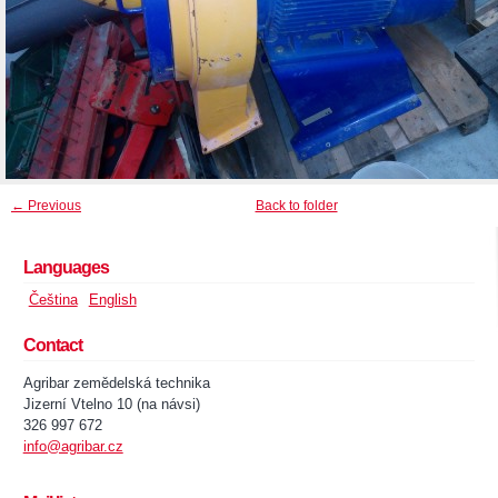
← Previous
Back to folder
Languages
Čeština
English
Contact
Agribar zemědelská technika
Jizerní Vtelno 10 (na návsi)
326 997 672
info@agribar.cz