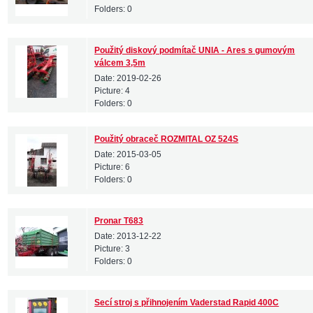
Folders:
0
Použitý diskový podmítač UNIA - Ares s gumovým
válcem 3,5m
Date:
2019-02-26
Picture:
4
Folders:
0
Použitý obraceč ROZMITAL OZ 524S
Date:
2015-03-05
Picture:
6
Folders:
0
Pronar T683
Date:
2013-12-22
Picture:
3
Folders:
0
Secí stroj s přihnojením Vaderstad Rapid 400C