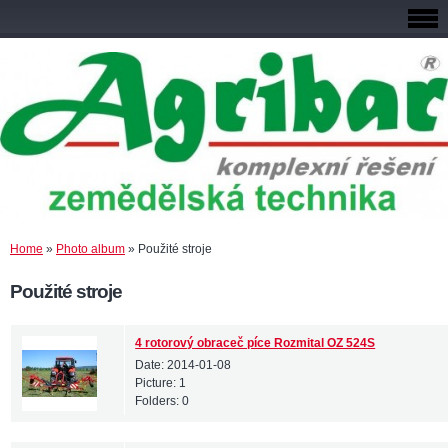
Home
»
Photo album
»
Použité stroje
Použité stroje
4 rotorový obraceč píce Rozmital OZ 524S
Date:
2014-01-08
Picture:
1
Folders:
0