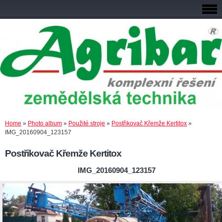
Home
»
Photo album
»
Použité stroje
»
Postřikovač Křemže Kertitox
»
IMG_20160904_123157
Postřikovač Křemže Kertitox
IMG_20160904_123157