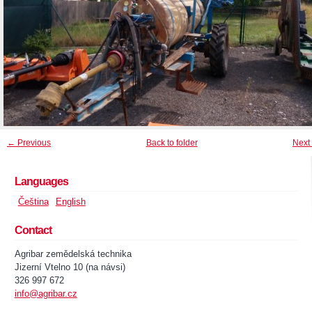
← Previous
Back to folder
Next
Languages
Čeština
English
Contact
Agribar zemědelská technika
Jizerní Vtelno 10 (na návsi)
326 997 672
info@agribar.cz