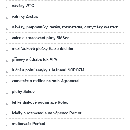
návěsy WTC
valníky Zaslaw
návěsy, přepravníky, fekály, rozmetadla, dobytčáky Western
válce a zpracování půdy SMScz
meziřádkové plečky Hatzenbichler
přísevy a údržba luk APV
luční a polní smyky s bránami NOPOZM
zametače a radlice na sníh Agrometall
pluhy Sukov
lehké diskové podmítače Rolex
fekály a rozmetadla na vápenec Pomot
mulčovače Perfect