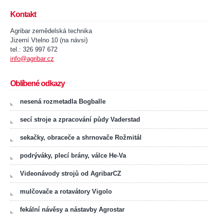
Kontakt
Agribar zemědelská technika
Jizerní Vtelno 10 (na návsi)
tel.: 326 997 672
info@agribar.cz
Oblíbené odkazy
nesená rozmetadla Bogballe
secí stroje a zpracování půdy Vaderstad
sekačky, obraceče a shrnovače Rožmitál
podrýváky, plecí brány, válce He-Va
Videonávody strojů od AgribarCZ
mulčovače a rotavátory Vigolo
fekální návěsy a nástavby Agrostar