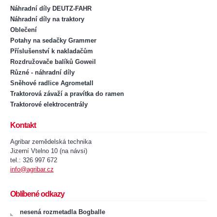
Náhradní díly DEUTZ-FAHR
Náhradní díly na traktory
Oblečení
Potahy na sedačky Grammer
Příslušenství k nakladačům
Rozdružovače balíků Goweil
Různé - náhradní díly
Sněhové radlice Agrometall
Traktorová závaží a pravítka do ramen
Traktorové elektrocentrály
Kontakt
Agribar zemědelská technika
Jizerní Vtelno 10 (na návsi)
tel.: 326 997 672
info@agribar.cz
Oblíbené odkazy
nesená rozmetadla Bogballe