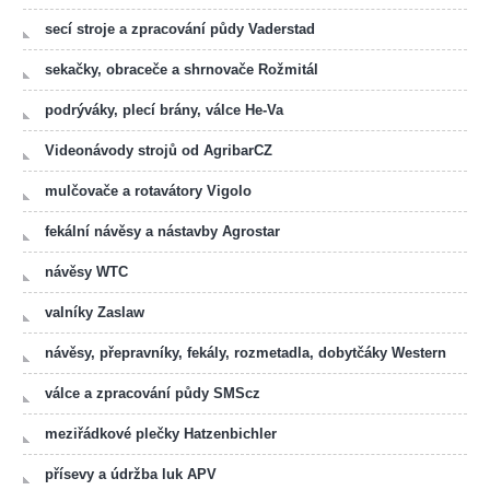
secí stroje a zpracování půdy Vaderstad
sekačky, obraceče a shrnovače Rožmitál
podrýváky, plecí brány, válce He-Va
Videonávody strojů od AgribarCZ
mulčovače a rotavátory Vigolo
fekální návěsy a nástavby Agrostar
návěsy WTC
valníky Zaslaw
návěsy, přepravníky, fekály, rozmetadla, dobytčáky Western
válce a zpracování půdy SMScz
meziřádkové plečky Hatzenbichler
přísevy a údržba luk APV