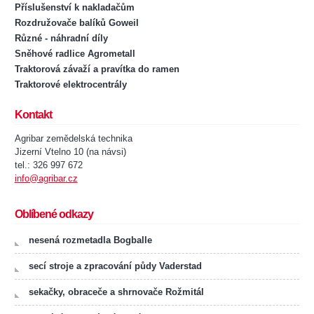
Příslušenství k nakladačům
Rozdružovače balíků Goweil
Různé - náhradní díly
Sněhové radlice Agrometall
Traktorová závaží a pravítka do ramen
Traktorové elektrocentrály
Kontakt
Agribar zemědelská technika
Jizerní Vtelno 10 (na návsi)
tel.: 326 997 672
info@agribar.cz
Oblíbené odkazy
nesená rozmetadla Bogballe
secí stroje a zpracování půdy Vaderstad
sekačky, obraceče a shrnovače Rožmitál