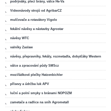
podrýváky, plecí brány, válce He-Va
Videonávody strojů od AgribarCZ
mulčovače a rotavátory Vigolo
fekální návěsy a nástavby Agrostar
návěsy WTC
valníky Zaslaw
návěsy, přepravníky, fekály, rozmetadla, dobytčáky Western
válce a zpracování půdy SMScz
meziřádkové plečky Hatzenbichler
přísevy a údržba luk APV
luční a polní smyky s bránami NOPOZM
zametače a radlice na sníh Agrometall