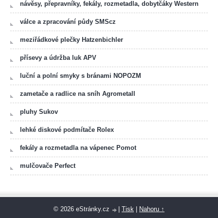
návěsy, přepravníky, fekály, rozmetadla, dobytčáky Western
válce a zpracování půdy SMScz
meziřádkové plečky Hatzenbichler
přísevy a údržba luk APV
luční a polní smyky s bránami NOPOZM
zametače a radlice na sníh Agrometall
pluhy Sukov
lehké diskové podmítače Rolex
fekály a rozmetadla na vápenec Pomot
mulčovače Perfect
© 2026 eStránky.cz
|
Tisk
|
Nahoru ↑