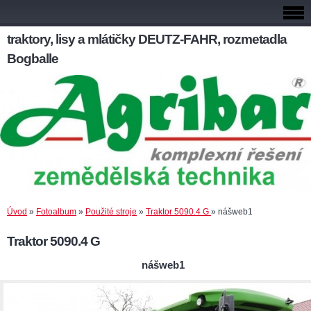
traktory, lisy a mlátičky DEUTZ-FAHR, rozmetadla
Bogballe
Úvod
»
Fotoalbum
»
Použité stroje
»
Traktor 5090.4 G
»
nášweb1
Traktor 5090.4 G
nášweb1