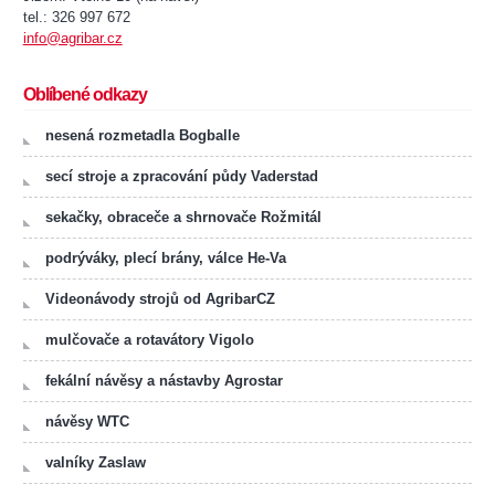
tel.: 326 997 672
info@agribar.cz
Oblíbené odkazy
nesená rozmetadla Bogballe
secí stroje a zpracování půdy Vaderstad
sekačky, obraceče a shrnovače Rožmitál
podrýváky, plecí brány, válce He-Va
Videonávody strojů od AgribarCZ
mulčovače a rotavátory Vigolo
fekální návěsy a nástavby Agrostar
návěsy WTC
valníky Zaslaw