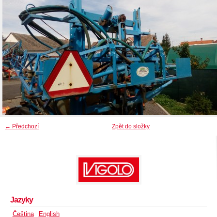
← Předchozí
Zpět do složky
Jazyky
Čeština
English