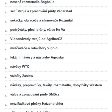
nesená rozmetadla Bogballe
secí stroje a zpracování půdy Vaderstad
sekačky, obraceče a shrnovače Rožmitál
podrýváky, plecí brány, válce He-Va
Videonávody strojů od AgribarCZ
mulčovače a rotavátory Vigolo
fekální návěsy a nástavby Agrostar
návěsy WTC
valníky Zaslaw
návěsy, přepravníky, fekály, rozmetadla, dobytčáky Western
válce a zpracování půdy SMScz
meziřádkové plečky Hatzenbichler