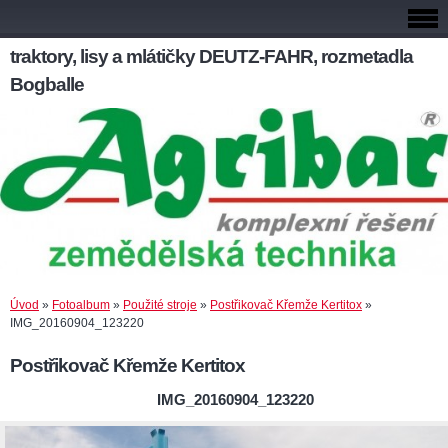
traktory, lisy a mlátičky DEUTZ-FAHR, rozmetadla
Bogballe
Úvod
»
Fotoalbum
»
Použité stroje
»
Postřikovač Křemže Kertitox
»
IMG_20160904_123220
Postřikovač Křemže Kertitox
IMG_20160904_123220