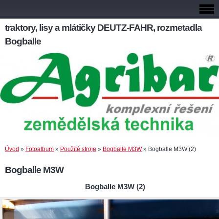
traktory, lisy a mlátičky DEUTZ-FAHR, rozmetadla
Bogballe
Úvod
»
Fotoalbum
»
Použité stroje
»
Bogballe M3W
»
Bogballe M3W (2)
Bogballe M3W
Bogballe M3W (2)