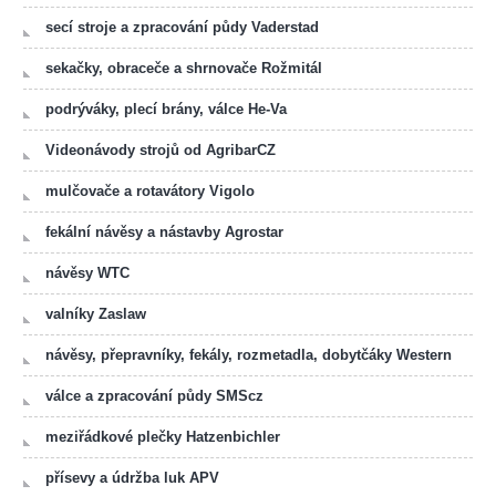
secí stroje a zpracování půdy Vaderstad
sekačky, obraceče a shrnovače Rožmitál
podrýváky, plecí brány, válce He-Va
Videonávody strojů od AgribarCZ
mulčovače a rotavátory Vigolo
fekální návěsy a nástavby Agrostar
návěsy WTC
valníky Zaslaw
návěsy, přepravníky, fekály, rozmetadla, dobytčáky Western
válce a zpracování půdy SMScz
meziřádkové plečky Hatzenbichler
přísevy a údržba luk APV