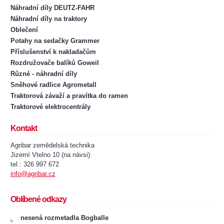
Náhradní díly DEUTZ-FAHR
Náhradní díly na traktory
Oblečení
Potahy na sedačky Grammer
Příslušenství k nakladačům
Rozdružovače balíků Goweil
Různé - náhradní díly
Sněhové radlice Agrometall
Traktorová závaží a pravítka do ramen
Traktorové elektrocentrály
Kontakt
Agribar zemědelská technika
Jizerní Vtelno 10 (na návsi)
tel.: 326 997 672
info@agribar.cz
Oblíbené odkazy
nesená rozmetadla Bogballe