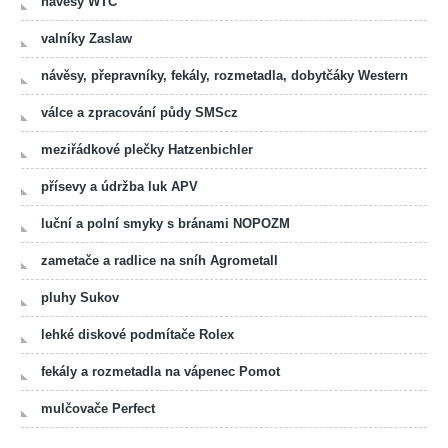
návěsy WTC
valníky Zaslaw
návěsy, přepravníky, fekály, rozmetadla, dobytčáky Western
válce a zpracování půdy SMScz
meziřádkové plečky Hatzenbichler
přísevy a údržba luk APV
luční a polní smyky s bránami NOPOZM
zametače a radlice na sníh Agrometall
pluhy Sukov
lehké diskové podmítače Rolex
fekály a rozmetadla na vápenec Pomot
mulčovače Perfect