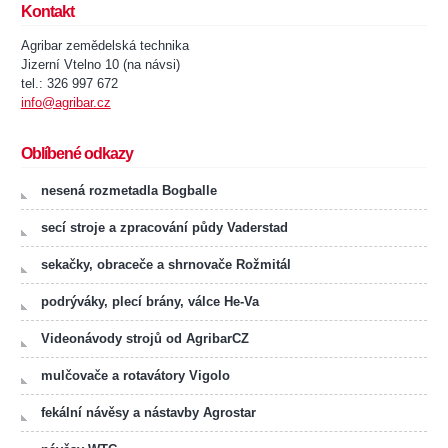
Kontakt
Agribar zemědelská technika
Jizerní Vtelno 10 (na návsi)
tel.: 326 997 672
info@agribar.cz
Oblíbené odkazy
nesená rozmetadla Bogballe
secí stroje a zpracování půdy Vaderstad
sekačky, obraceče a shrnovače Rožmitál
podrýváky, plecí brány, válce He-Va
Videonávody strojů od AgribarCZ
mulčovače a rotavátory Vigolo
fekální návěsy a nástavby Agrostar