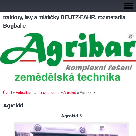
traktory, lisy a mlátičky DEUTZ-FAHR, rozmetadla
Bogballe
Úvod
»
Fotoalbum
»
Použité stroje
»
Agrokid
»
Agrokid 3
Agrokid
Agrokid 3