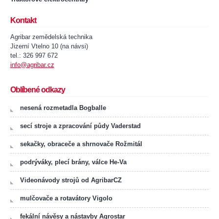
Kontakt
Agribar zemědelská technika
Jizerní Vtelno 10 (na návsi)
tel.: 326 997 672
info@agribar.cz
Oblíbené odkazy
nesená rozmetadla Bogballe
secí stroje a zpracování půdy Vaderstad
sekačky, obraceče a shrnovače Rožmitál
podrýváky, plecí brány, válce He-Va
Videonávody strojů od AgribarCZ
mulčovače a rotavátory Vigolo
fekální návěsy a nástavby Agrostar