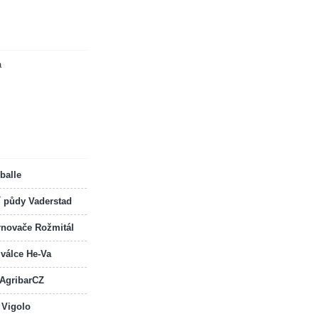
a
balle
í půdy Vaderstad
rnovače Rožmitál
 válce He-Va
 AgribarCZ
 Vigolo