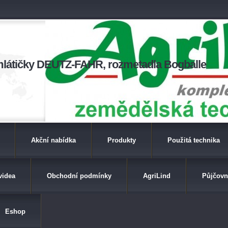
a mlátičky DEUTZ-FAHR, rozmetadla Bogballe
Akční nabídka
Produkty
Použitá technika
videa
Obchodní podmínky
AgriLind
Půjčovn
Eshop