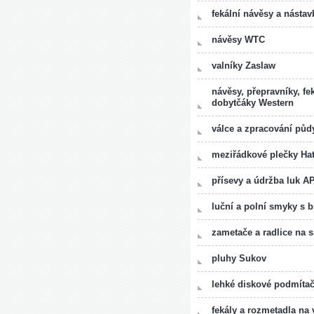
fekální návěsy a nástav
návěsy WTC
valníky Zaslaw
návěsy, přepravníky, fe
dobytčáky Western
válce a zpracování pů
meziřádkové plečky Hat
přísevy a údržba luk A
luční a polní smyky s
zametače a radlice na 
pluhy Sukov
lehké diskové podmíta
fekály a rozmetadla n