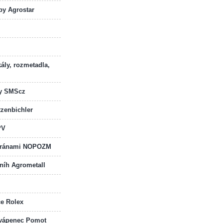
by Agrostar
kály, rozmetadla,
dy SMScz
zenbichler
PV
 bránami NOPOZM
sníh Agrometall
če Rolex
a vápenec Pomot