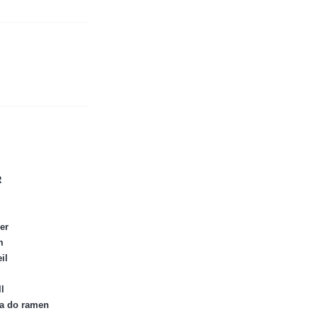
R
er
m
il
l
ka do ramen