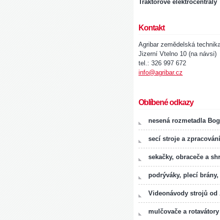
Traktorové elektrocentrály
Kontakt
Agribar zemědelská technik
Jizerní Vtelno 10 (na návsi)
tel.: 326 997 672
info@agribar.cz
Oblíbené odkazy
nesená rozmetadla Bog
secí stroje a zpracován
sekačky, obraceče a sh
podrýváky, plecí brány,
Videonávody strojů od
mulčovače a rotavátory