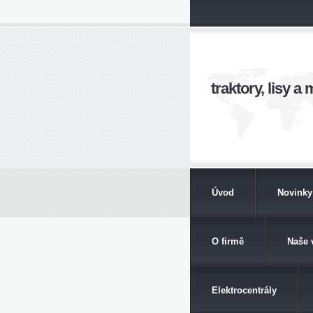
traktory, lisy 
Úvod
Novinky
O firmě
Naše 
Elektrocentrály