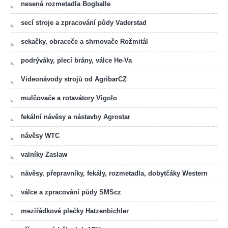
nesená rozmetadla Bogballe
secí stroje a zpracování půdy Vaderstad
sekačky, obraceče a shrnovače Rožmitál
podrýváky, plecí brány, válce He-Va
Videonávody strojů od AgribarCZ
mulčovače a rotavátory Vigolo
fekální návěsy a nástavby Agrostar
návěsy WTC
valníky Zaslaw
návěsy, přepravníky, fekály, rozmetadla, dobytčáky Western
válce a zpracování půdy SMScz
meziřádkové plečky Hatzenbichler