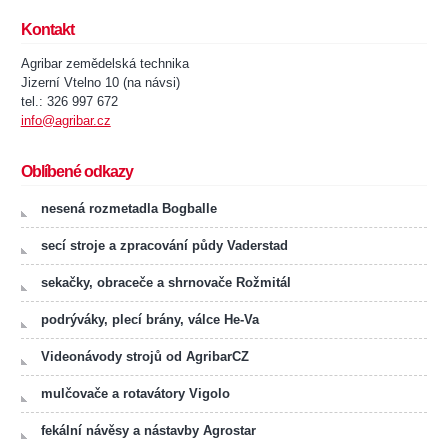
Kontakt
Agribar zemědelská technika
Jizerní Vtelno 10 (na návsi)
tel.: 326 997 672
info@agribar.cz
Oblíbené odkazy
nesená rozmetadla Bogballe
secí stroje a zpracování půdy Vaderstad
sekačky, obraceče a shrnovače Rožmitál
podrýváky, plecí brány, válce He-Va
Videonávody strojů od AgribarCZ
mulčovače a rotavátory Vigolo
fekální návěsy a nástavby Agrostar