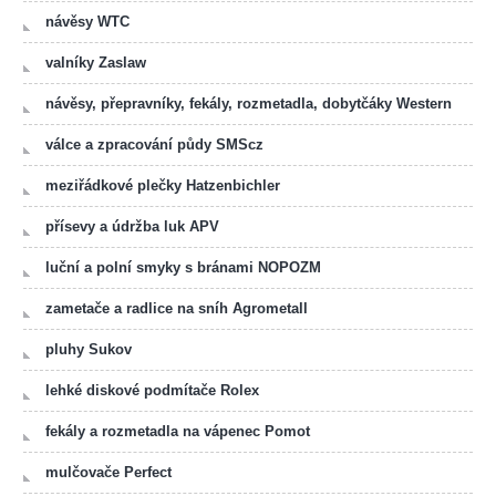
návěsy WTC
valníky Zaslaw
návěsy, přepravníky, fekály, rozmetadla, dobytčáky Western
válce a zpracování půdy SMScz
meziřádkové plečky Hatzenbichler
přísevy a údržba luk APV
luční a polní smyky s bránami NOPOZM
zametače a radlice na sníh Agrometall
pluhy Sukov
lehké diskové podmítače Rolex
fekály a rozmetadla na vápenec Pomot
mulčovače Perfect