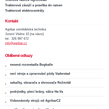
Traktorová závaží a pravítka do ramen
Traktorové elektrocentrály
Kontakt
Agribar zemědelská technika
Jizerní Vtelno 10 (na návsi)
tel.: 326 997 672
info@agribar.cz
Oblíbené odkazy
nesená rozmetadla Bogballe
secí stroje a zpracování půdy Vaderstad
sekačky, obraceče a shrnovače Rožmitál
podrýváky, plecí brány, válce He-Va
Videonávody strojů od AgribarCZ