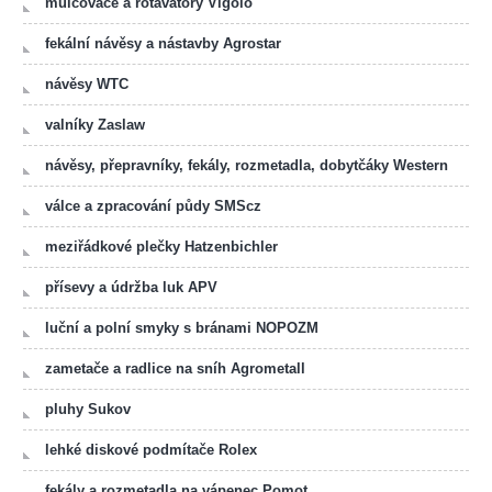
mulčovače a rotavátory Vigolo
fekální návěsy a nástavby Agrostar
návěsy WTC
valníky Zaslaw
návěsy, přepravníky, fekály, rozmetadla, dobytčáky Western
válce a zpracování půdy SMScz
meziřádkové plečky Hatzenbichler
přísevy a údržba luk APV
luční a polní smyky s bránami NOPOZM
zametače a radlice na sníh Agrometall
pluhy Sukov
lehké diskové podmítače Rolex
fekály a rozmetadla na vápenec Pomot