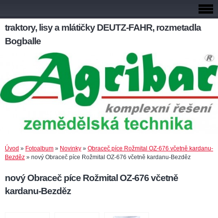
traktory, lisy a mlátičky DEUTZ-FAHR, rozmetadla
Bogballe
Úvod
»
Fotoalbum
»
Novinky
»
Obraceč píce Rožmital OZ-676 včetně kardanu-
Bezděz
»
nový Obraceč píce Rožmital OZ-676 včetně kardanu-Bezděz
nový Obraceč píce Rožmital OZ-676 včetně
kardanu-Bezděz