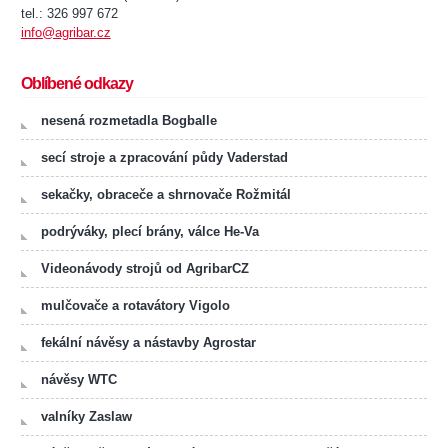
tel.: 326 997 672
info@agribar.cz
Oblíbené odkazy
nesená rozmetadla Bogballe
secí stroje a zpracování půdy Vaderstad
sekačky, obraceče a shrnovače Rožmitál
podrýváky, plecí brány, válce He-Va
Videonávody strojů od AgribarCZ
mulčovače a rotavátory Vigolo
fekální návěsy a nástavby Agrostar
návěsy WTC
valníky Zaslaw