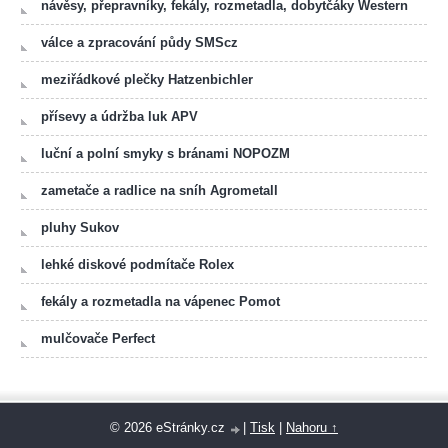
návěsy, přepravníky, fekály, rozmetadla, dobytčáky Western
válce a zpracování půdy SMScz
meziřádkové plečky Hatzenbichler
přísevy a údržba luk APV
luční a polní smyky s bránami NOPOZM
zametače a radlice na sníh Agrometall
pluhy Sukov
lehké diskové podmítače Rolex
fekály a rozmetadla na vápenec Pomot
mulčovače Perfect
© 2026 eStránky.cz
|
Tisk
|
Nahoru ↑