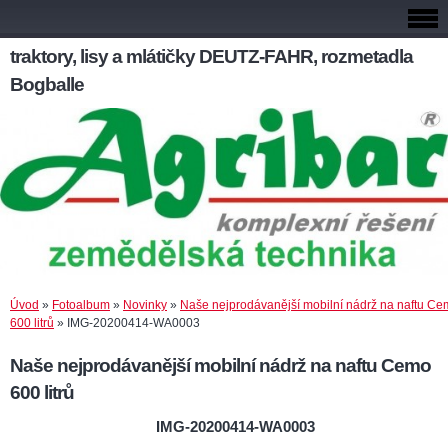
traktory, lisy a mlátičky DEUTZ-FAHR, rozmetadla
Bogballe
Úvod
»
Fotoalbum
»
Novinky
»
Naše nejprodávanější mobilní nádrž na naftu C
600 litrů
»
IMG-20200414-WA0003
Naše nejprodávanější mobilní nádrž na naftu Cemo
600 litrů
IMG-20200414-WA0003