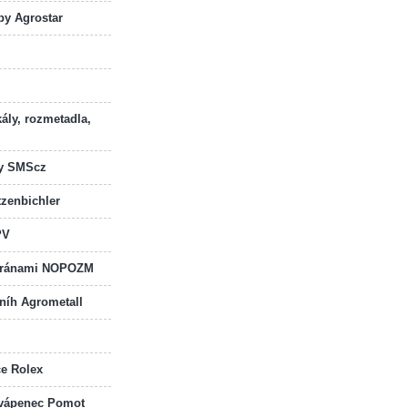
by Agrostar
kály, rozmetadla,
dy SMScz
zenbichler
PV
 bránami NOPOZM
sníh Agrometall
če Rolex
a vápenec Pomot