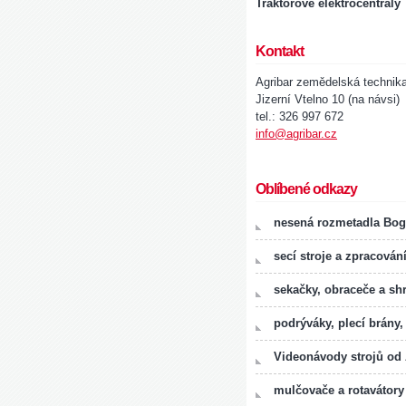
Traktorové elektrocentrály
Kontakt
Agribar zemědelská technik
Jizerní Vtelno 10 (na návsi)
tel.: 326 997 672
info@agribar.cz
Oblíbené odkazy
nesená rozmetadla Bog
secí stroje a zpracován
sekačky, obraceče a sh
podrýváky, plecí brány,
Videonávody strojů od
mulčovače a rotavátory