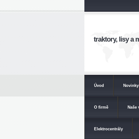
traktory, lisy 
Úvod
Novinky
O firmě
Naše 
Elektrocentrály