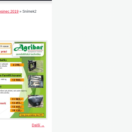
rosinec 2019
»
Snímek2
Další →