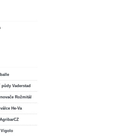
a
balle
í půdy Vaderstad
rnovače Rožmitál
 válce He-Va
 AgribarCZ
 Vigolo