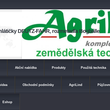
a mlátičky DEUTZ-FAHR, rozmetadla Bogballe
Akční nabídka
Produkty
Použitá technika
videa
Obchodní podmínky
AgriLind
Půjčovn
Eshop