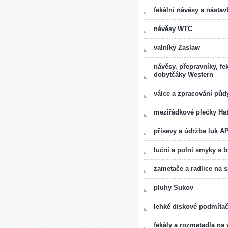
fekální návěsy a nástav
návěsy WTC
valníky Zaslaw
návěsy, přepravníky, fe
dobytčáky Western
válce a zpracování pů
meziřádkové plečky Hat
přísevy a údržba luk A
luční a polní smyky s
zametače a radlice na 
pluhy Sukov
lehké diskové podmíta
fekály a rozmetadla n