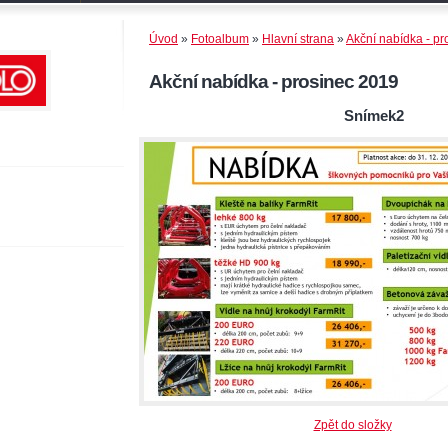
Úvod
»
Fotoalbum
»
Hlavní strana
»
Akční nabídka - p
Akční nabídka - prosinec 2019
Snímek2
Zpět do složky