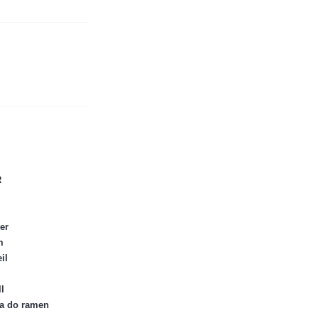
R
er
m
il
l
ka do ramen