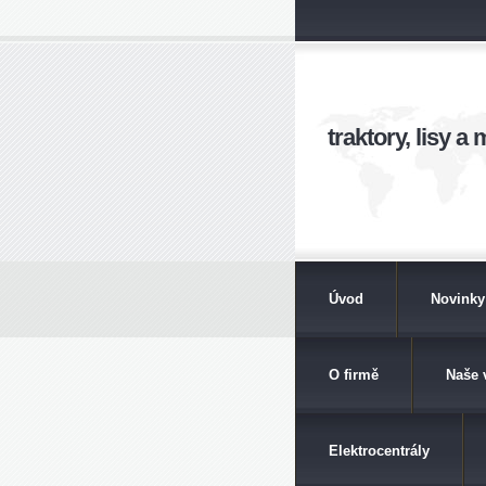
traktory, lisy 
Úvod
Novinky
O firmě
Naše 
Elektrocentrály