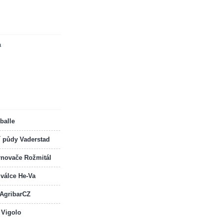
a
balle
í půdy Vaderstad
rnovače Rožmitál
 válce He-Va
 AgribarCZ
 Vigolo