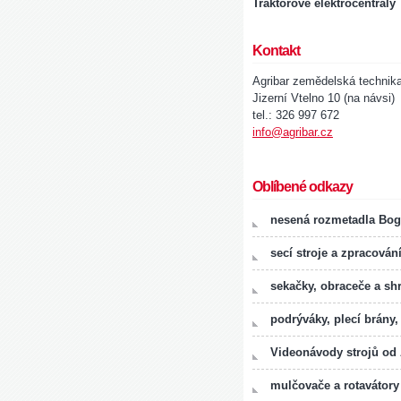
Traktorové elektrocentrály
Kontakt
Agribar zemědelská technik
Jizerní Vtelno 10 (na návsi)
tel.: 326 997 672
info@agribar.cz
Oblíbené odkazy
nesená rozmetadla Bog
secí stroje a zpracován
sekačky, obraceče a sh
podrýváky, plecí brány,
Videonávody strojů od
mulčovače a rotavátory