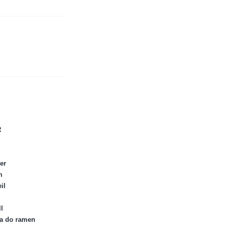
R
er
m
il
l
ka do ramen