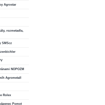
by Agrostar
kály, rozmetadla,
dy SMScz
zenbichler
PV
 bránami NOPOZM
sníh Agrometall
če Rolex
a vápenec Pomot