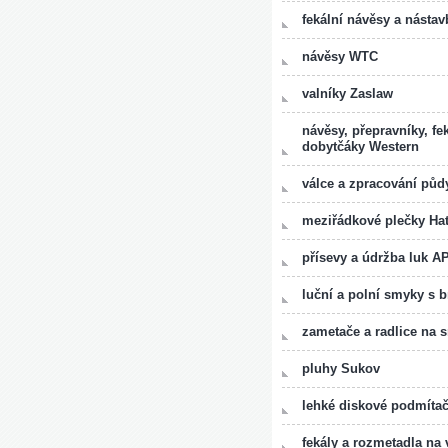
fekální návěsy a nástav
návěsy WTC
valníky Zaslaw
návěsy, přepravníky, fe
dobytčáky Western
válce a zpracování pů
meziřádkové plečky Hat
přísevy a údržba luk A
luční a polní smyky s
zametače a radlice na 
pluhy Sukov
lehké diskové podmíta
fekály a rozmetadla n