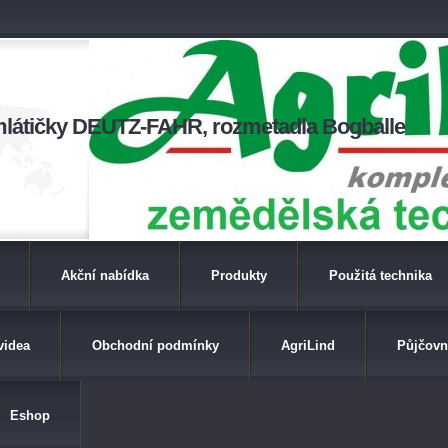
a mlátičky DEUTZ-FAHR, rozmetadla Bogballe
Akční nabídka
Produkty
Použitá technika
videa
Obchodní podmínky
AgriLind
Půjčovn
Eshop