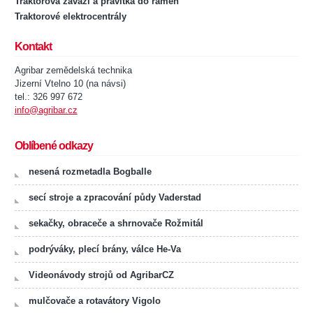
Traktorová závaží a pravítka do ramen
Traktorové elektrocentrály
Kontakt
Agribar zemědelská technika
Jizerní Vtelno 10 (na návsi)
tel.: 326 997 672
info@agribar.cz
Oblíbené odkazy
nesená rozmetadla Bogballe
secí stroje a zpracování půdy Vaderstad
sekačky, obraceče a shrnovače Rožmitál
podrýváky, plecí brány, válce He-Va
Videonávody strojů od AgribarCZ
mulčovače a rotavátory Vigolo