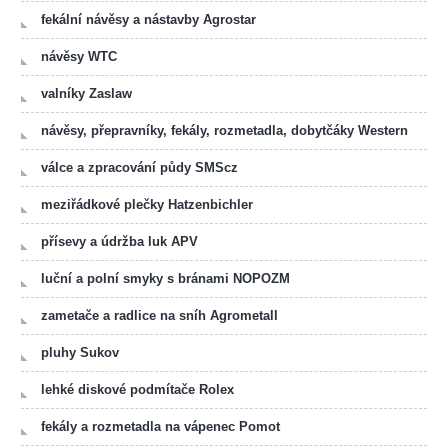
fekální návěsy a nástavby Agrostar
návěsy WTC
valníky Zaslaw
návěsy, přepravníky, fekály, rozmetadla, dobytčáky Western
válce a zpracování půdy SMScz
meziřádkové plečky Hatzenbichler
přísevy a údržba luk APV
luční a polní smyky s bránami NOPOZM
zametače a radlice na sníh Agrometall
pluhy Sukov
lehké diskové podmítače Rolex
fekály a rozmetadla na vápenec Pomot