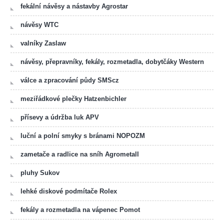
fekální návěsy a nástavby Agrostar
návěsy WTC
valníky Zaslaw
návěsy, přepravníky, fekály, rozmetadla, dobytčáky Western
válce a zpracování půdy SMScz
meziřádkové plečky Hatzenbichler
přísevy a údržba luk APV
luční a polní smyky s bránami NOPOZM
zametače a radlice na sníh Agrometall
pluhy Sukov
lehké diskové podmítače Rolex
fekály a rozmetadla na vápenec Pomot