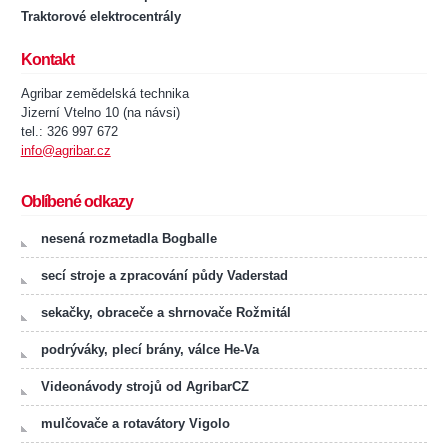
Traktorové elektrocentrály
Kontakt
Agribar zemědelská technika
Jizerní Vtelno 10 (na návsi)
tel.: 326 997 672
info@agribar.cz
Oblíbené odkazy
nesená rozmetadla Bogballe
secí stroje a zpracování půdy Vaderstad
sekačky, obraceče a shrnovače Rožmitál
podrýváky, plecí brány, válce He-Va
Videonávody strojů od AgribarCZ
mulčovače a rotavátory Vigolo