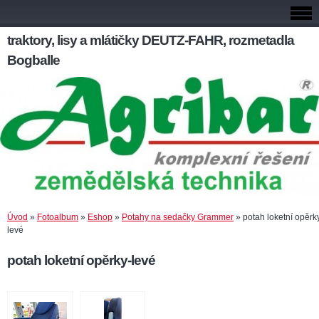
traktory, lisy a mlátičky DEUTZ-FAHR, rozmetadla
Bogballe
Úvod
»
Fotoalbum
»
Eshop
»
Potahy na sedačky Grammer
»
potah loketní opěrk
levé
potah loketní opěrky-levé