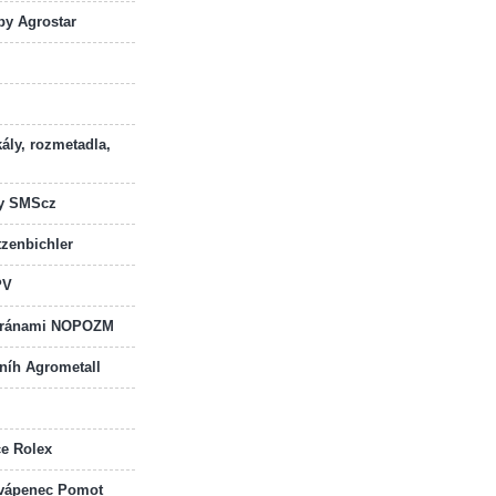
by Agrostar
kály, rozmetadla,
dy SMScz
zenbichler
PV
 bránami NOPOZM
sníh Agrometall
če Rolex
a vápenec Pomot