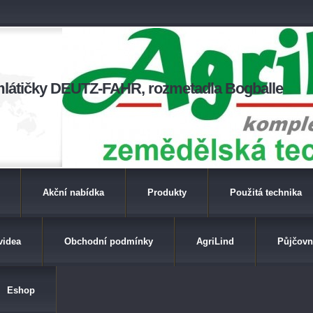
a mlátičky DEUTZ-FAHR, rozmetadla Bogballe
Akční nabídka
Produkty
Použitá technika
videa
Obchodní podmínky
AgriLind
Půjčovn
Eshop