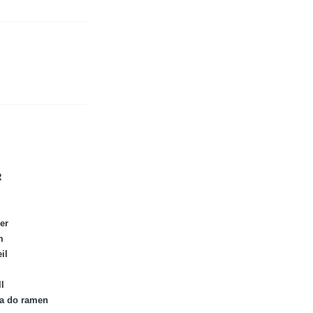
R
er
m
il
l
ka do ramen