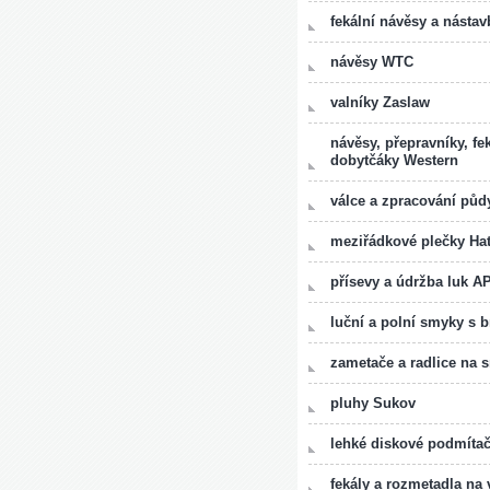
fekální návěsy a nástav
návěsy WTC
valníky Zaslaw
návěsy, přepravníky, fe
dobytčáky Western
válce a zpracování pů
meziřádkové plečky Hat
přísevy a údržba luk A
luční a polní smyky s
zametače a radlice na 
pluhy Sukov
lehké diskové podmíta
fekály a rozmetadla n