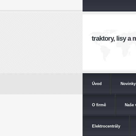
traktory, lisy 
Úvod
Novinky
O firmě
Naše 
Elektrocentrály