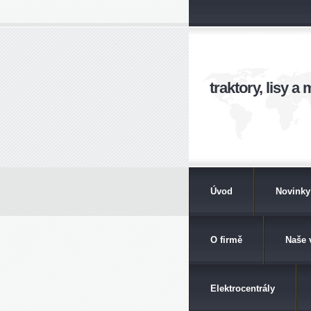
traktory, lisy 
Úvod
Novinky
O firmě
Naše 
Elektrocentrály