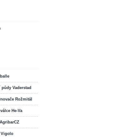
a
balle
í půdy Vaderstad
rnovače Rožmitál
 válce He-Va
 AgribarCZ
 Vigolo