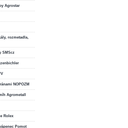
by Agrostar
kály, rozmetadla,
dy SMScz
zenbichler
PV
 bránami NOPOZM
sníh Agrometall
če Rolex
a vápenec Pomot