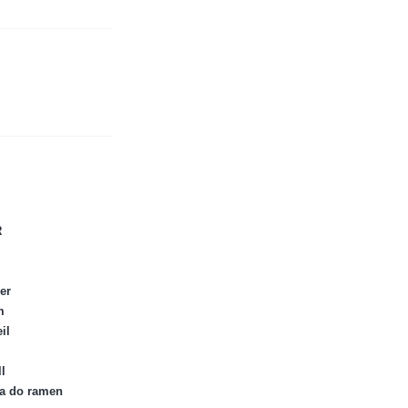
R
er
m
il
l
ka do ramen