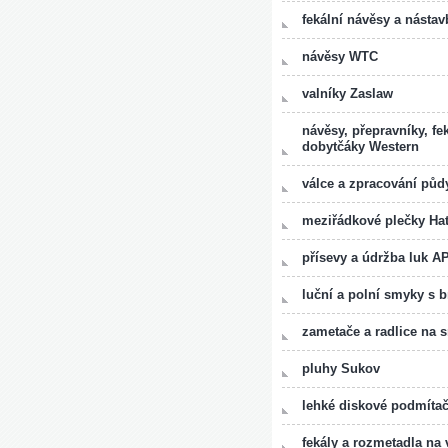
fekální návěsy a nástav
návěsy WTC
valníky Zaslaw
návěsy, přepravníky, fe
dobytčáky Western
válce a zpracování pů
meziřádkové plečky Hat
přísevy a údržba luk A
luční a polní smyky s
zametače a radlice na 
pluhy Sukov
lehké diskové podmíta
fekály a rozmetadla n