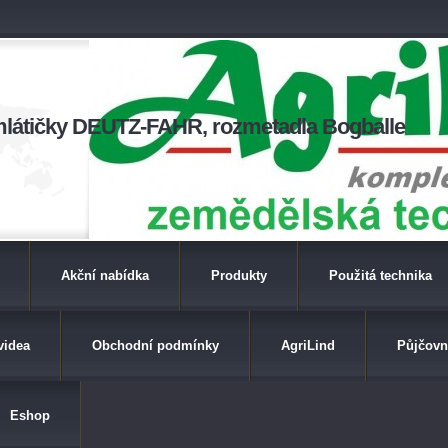
a mlátičky DEUTZ-FAHR, rozmetadla Bogballe
Akční nabídka
Produkty
Použitá technika
videa
Obchodní podmínky
AgriLind
Půjčovn
Eshop