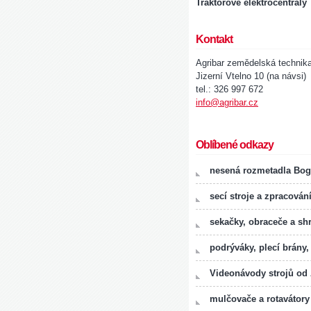
Traktorové elektrocentrály
Kontakt
Agribar zemědelská technik
Jizerní Vtelno 10 (na návsi)
tel.: 326 997 672
info@agribar.cz
Oblíbené odkazy
nesená rozmetadla Bog
secí stroje a zpracován
sekačky, obraceče a sh
podrýváky, plecí brány,
Videonávody strojů od
mulčovače a rotavátory