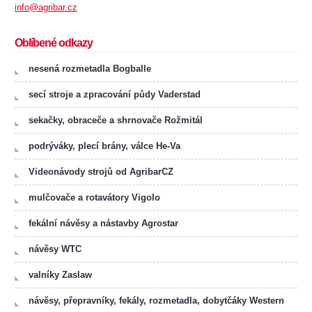
info@agribar.cz
Oblíbené odkazy
nesená rozmetadla Bogballe
secí stroje a zpracování půdy Vaderstad
sekačky, obraceče a shrnovače Rožmitál
podrýváky, plecí brány, válce He-Va
Videonávody strojů od AgribarCZ
mulčovače a rotavátory Vigolo
fekální návěsy a nástavby Agrostar
návěsy WTC
valníky Zaslaw
návěsy, přepravníky, fekály, rozmetadla, dobytčáky Western