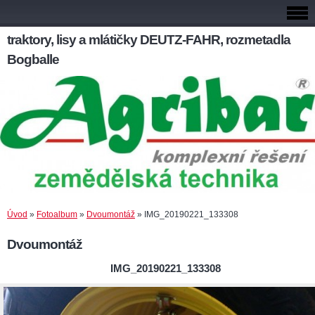
traktory, lisy a mlátičky DEUTZ-FAHR, rozmetadla
Bogballe
Úvod
»
Fotoalbum
»
Dvoumontáž
»
IMG_20190221_133308
Dvoumontáž
IMG_20190221_133308