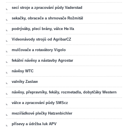
secí stroje a zpracování půdy Vaderstad
sekačky, obraceče a shrnovače Rožmitál
podrýváky, plecí brány, válce He-Va
Videonávody strojů od AgribarCZ
mulčovače a rotavátory Vigolo
fekální návěsy a nástavby Agrostar
návěsy WTC
valníky Zaslaw
návěsy, přepravníky, fekály, rozmetadla, dobytčáky Western
válce a zpracování půdy SMScz
meziřádkové plečky Hatzenbichler
přísevy a údržba luk APV