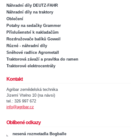
Náhradní díly DEUTZ-FAHR
Náhradní díly na traktory
Oblečení
Potahy na sedačky Grammer
Příslušenství k nakladačům
Rozdružovače balíků Goweil
Různé - náhradní díly
Sněhové radlice Agrometall
Traktorová závaží a pravítka do ramen
Traktorové elektrocentrály
Kontakt
Agribar zemědelská technika
Jizerní Vtelno 10 (na návsi)
tel.: 326 997 672
info@agribar.cz
Oblíbené odkazy
nesená rozmetadla Bogballe