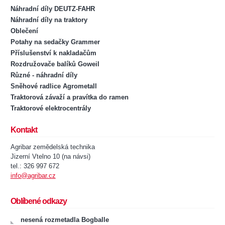
Náhradní díly DEUTZ-FAHR
Náhradní díly na traktory
Oblečení
Potahy na sedačky Grammer
Příslušenství k nakladačům
Rozdružovače balíků Goweil
Různé - náhradní díly
Sněhové radlice Agrometall
Traktorová závaží a pravítka do ramen
Traktorové elektrocentrály
Kontakt
Agribar zemědelská technika
Jizerní Vtelno 10 (na návsi)
tel.: 326 997 672
info@agribar.cz
Oblíbené odkazy
nesená rozmetadla Bogballe