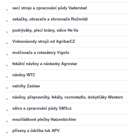
secí stroje a zpracování půdy Vaderstad
sekačky, obraceče a shrnovače Rožmitál
podrýváky, plecí brány, válce He-Va
Videonávody strojů od AgribarCZ
mulčovače a rotavátory Vigolo
fekální návěsy a nástavby Agrostar
návěsy WTC
valníky Zaslaw
návěsy, přepravníky, fekály, rozmetadla, dobytčáky Western
válce a zpracování půdy SMScz
meziřádkové plečky Hatzenbichler
přísevy a údržba luk APV