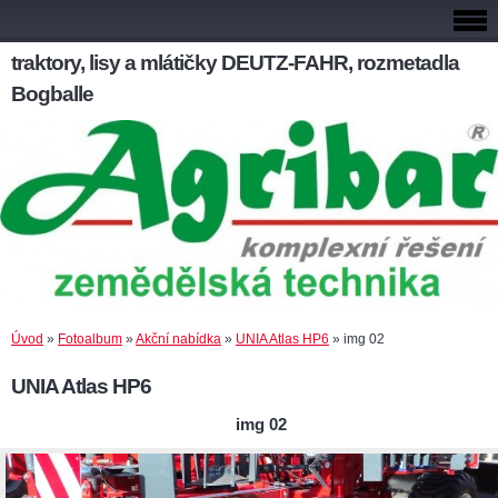
traktory, lisy a mlátičky DEUTZ-FAHR, rozmetadla
Bogballe
Úvod
»
Fotoalbum
»
Akční nabídka
»
UNIA Atlas HP6
»
img 02
UNIA Atlas HP6
img 02