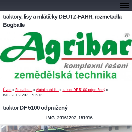
traktory, lisy a mlátičky DEUTZ-FAHR, rozmetadla
Bogballe
Úvod
»
Fotoalbum
»
Akční nabídka
»
traktor DF 5100 odpružený
»
IMG_20161207_151916
traktor DF 5100 odpružený
IMG_20161207_151916