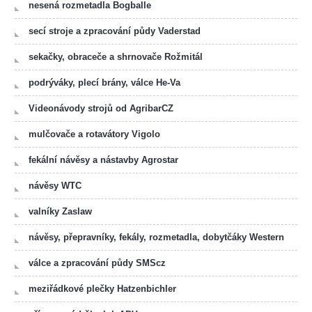
nesená rozmetadla Bogballe
secí stroje a zpracování půdy Vaderstad
sekačky, obraceče a shrnovače Rožmitál
podrýváky, plecí brány, válce He-Va
Videonávody strojů od AgribarCZ
mulčovače a rotavátory Vigolo
fekální návěsy a nástavby Agrostar
návěsy WTC
valníky Zaslaw
návěsy, přepravníky, fekály, rozmetadla, dobytčáky Western
válce a zpracování půdy SMScz
meziřádkové plečky Hatzenbichler