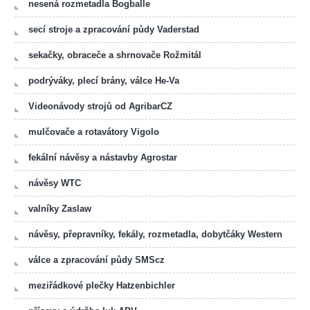
nesená rozmetadla Bogballe
secí stroje a zpracování půdy Vaderstad
sekačky, obraceče a shrnovače Rožmitál
podrýváky, plecí brány, válce He-Va
Videonávody strojů od AgribarCZ
mulčovače a rotavátory Vigolo
fekální návěsy a nástavby Agrostar
návěsy WTC
valníky Zaslaw
návěsy, přepravníky, fekály, rozmetadla, dobytčáky Western
válce a zpracování půdy SMScz
meziřádkové plečky Hatzenbichler