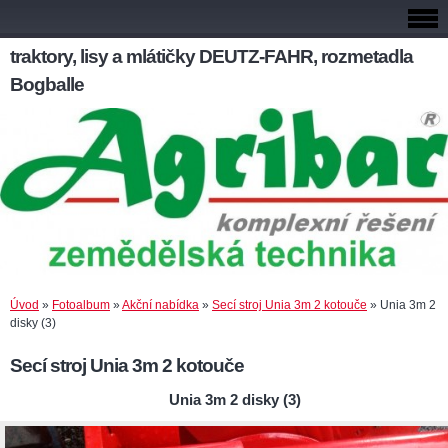
traktory, lisy a mlátičky DEUTZ-FAHR, rozmetadla
Bogballe
Úvod
»
Fotoalbum
»
Akční nabídka
»
Secí stroj Unia 3m 2 kotouče
»
Unia 3m 2
disky (3)
Secí stroj Unia 3m 2 kotouče
Unia 3m 2 disky (3)