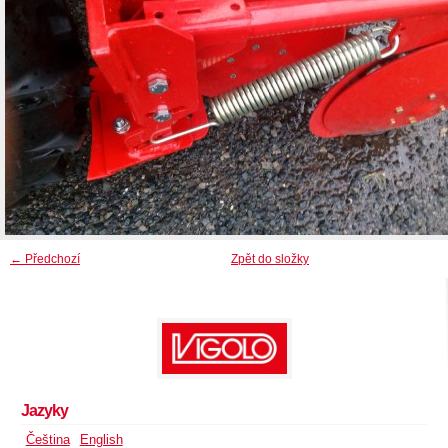
← Předchozí
Zpět do složky
Jazyky
Čeština
English