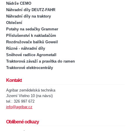
Nádrže CEMO
Náhradní díly DEUTZ-FAHR
Náhradní díly na traktory
Oblečení
Potahy na sedačky Grammer
Příslušenství k nakladačům
Rozdružovače balíků Goweil
Různé - náhradní díly
Sněhové radlice Agrometall
Traktorová závaží a pravítka do ramen
Traktorové elektrocentrály
Kontakt
Agribar zemědelská technika
Jizerní Vtelno 10 (na návsi)
tel.: 326 997 672
info@agribar.cz
Oblíbené odkazy