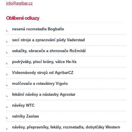
info@agribar.cz
Oblíbené odkazy
nesená rozmetadla Bogballe
secí stroje a zpracování půdy Vaderstad
sekačky, obraceče a shrnovače Rožmitál
podrýváky, plecí brány, válce He-Va
Videonávody strojů od AgribarCZ
mulčovače a rotavátory Vigolo
fekální návěsy a nástavby Agrostar
návěsy WTC
valníky Zaslaw
návěsy, přepravníky, fekály, rozmetadla, dobytčáky Western