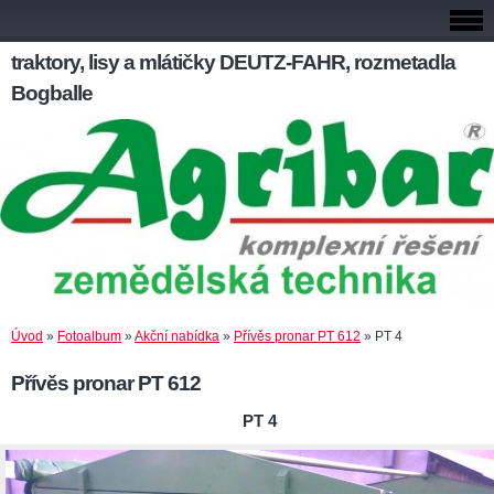
traktory, lisy a mlátičky DEUTZ-FAHR, rozmetadla
Bogballe
Úvod
»
Fotoalbum
»
Akční nabídka
»
Přívěs pronar PT 612
»
PT 4
Přívěs pronar PT 612
PT 4