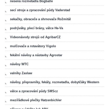
nesená rozmetadla Bogballe
secí stroje a zpracování půdy Vaderstad
sekačky, obraceče a shrnovače Rožmitál
podrýváky, plecí brány, válce He-Va
Videonávody strojů od AgribarCZ
mulčovače a rotavátory Vigolo
fekální návěsy a nástavby Agrostar
návěsy WTC
valníky Zaslaw
návěsy, přepravníky, fekály, rozmetadla, dobytčáky Western
válce a zpracování půdy SMScz
meziřádkové plečky Hatzenbichler