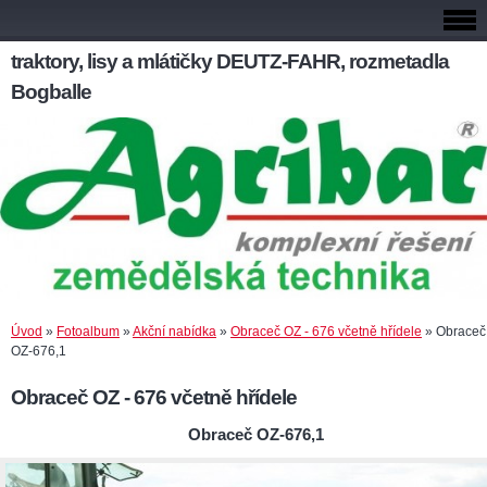
traktory, lisy a mlátičky DEUTZ-FAHR, rozmetadla
Bogballe
Úvod
»
Fotoalbum
»
Akční nabídka
»
Obraceč OZ - 676 včetně hřídele
»
Obraceč
OZ-676,1
Obraceč OZ - 676 včetně hřídele
Obraceč OZ-676,1