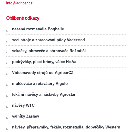
info@agribar.cz
Oblíbené odkazy
nesená rozmetadla Bogballe
secí stroje a zpracování půdy Vaderstad
sekačky, obraceče a shrnovače Rožmitál
podrýváky, plecí brány, válce He-Va
Videonávody strojů od AgribarCZ
mulčovače a rotavátory Vigolo
fekální návěsy a nástavby Agrostar
návěsy WTC
valníky Zaslaw
návěsy, přepravníky, fekály, rozmetadla, dobytčáky Western