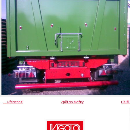
← Předchozí
Zpět do složky
Další