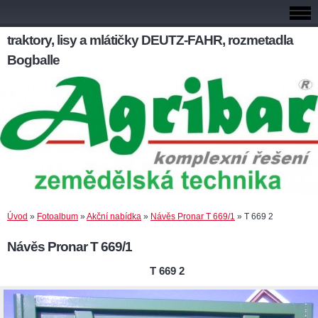
traktory, lisy a mlátičky DEUTZ-FAHR, rozmetadla
Bogballe
Úvod
»
Fotoalbum
»
Akční nabídka
»
Návěs Pronar T 669/1
»
T 669 2
Návěs Pronar T 669/1
T 669 2