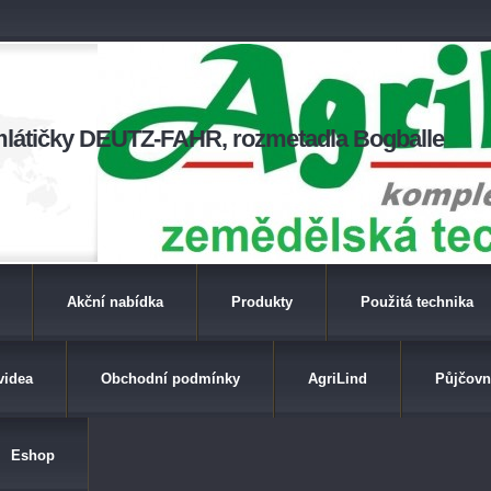
a mlátičky DEUTZ-FAHR, rozmetadla Bogballe
Akční nabídka
Produkty
Použitá technika
videa
Obchodní podmínky
AgriLind
Půjčovn
Eshop