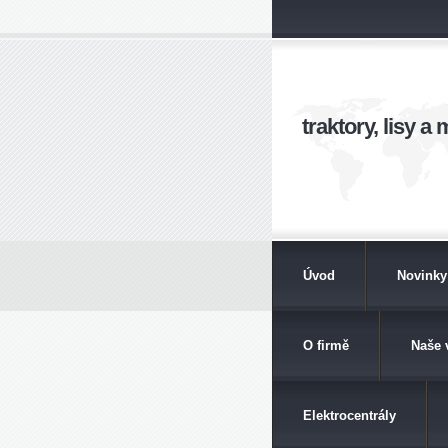
traktory, lisy 
Úvod
Novinky
O firmě
Naše 
Elektrocentrály