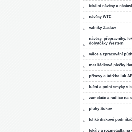
fekální návěsy a nástav
návěsy WTC
valníky Zaslaw
návěsy, přepravníky, fe
dobytčáky Western
válce a zpracování pů
meziřádkové plečky Hat
přísevy a údržba luk A
luční a polní smyky s
zametače a radlice na 
pluhy Sukov
lehké diskové podmíta
fekály a rozmetadla n