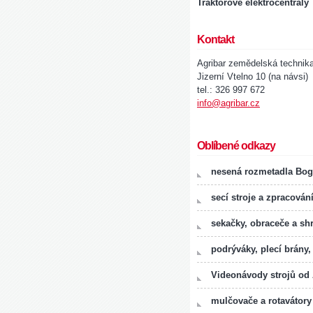
Traktorové elektrocentrály
Kontakt
Agribar zemědelská technik
Jizerní Vtelno 10 (na návsi)
tel.: 326 997 672
info@agribar.cz
Oblíbené odkazy
nesená rozmetadla Bog
secí stroje a zpracován
sekačky, obraceče a sh
podrýváky, plecí brány,
Videonávody strojů od
mulčovače a rotavátory