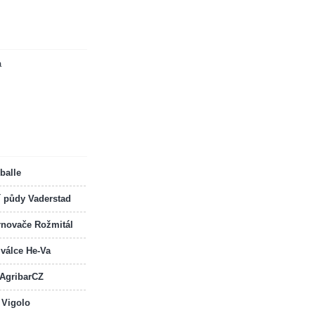
a
balle
í půdy Vaderstad
rnovače Rožmitál
 válce He-Va
 AgribarCZ
 Vigolo