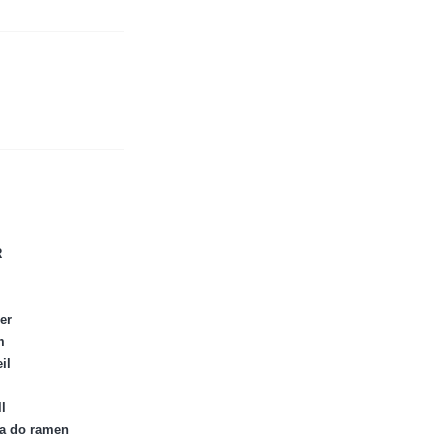
R
er
m
il
l
ka do ramen