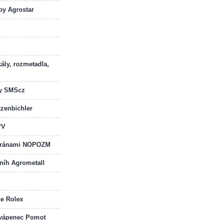
by Agrostar
kály, rozmetadla,
dy SMScz
zenbichler
PV
 bránami NOPOZM
sníh Agrometall
če Rolex
a vápenec Pomot