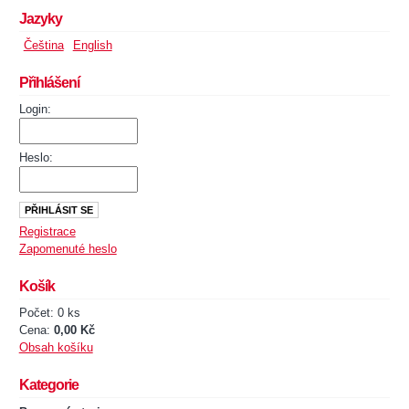
Jazyky
Čeština
English
Přihlášení
Login:
Heslo:
Registrace
Zapomenuté heslo
Košík
Počet: 0 ks
Cena:
0,00 Kč
Obsah košíku
Kategorie