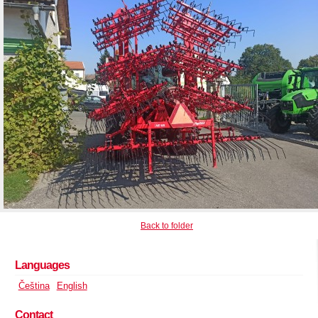
Back to folder
Languages
Čeština
English
Contact