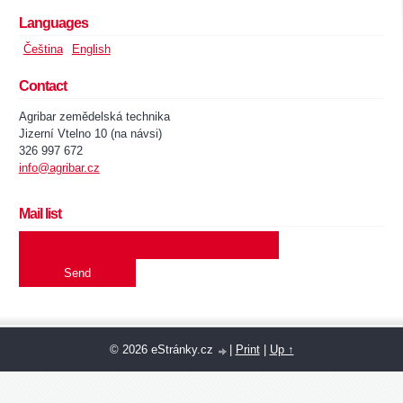
Languages
Čeština
English
Contact
Agribar zemědelská technika
Jizerní Vtelno 10 (na návsi)
326 997 672
info@agribar.cz
Mail list
© 2026 eStránky.cz
|
Print
|
Up ↑