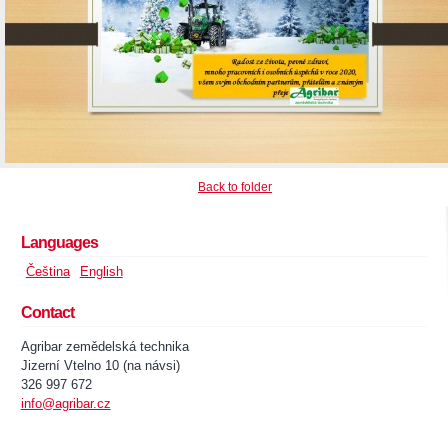
Back to folder
Languages
Čeština
English
Contact
Agribar zemědelská technika
Jizerní Vtelno 10 (na návsi)
326 997 672
info@agribar.cz