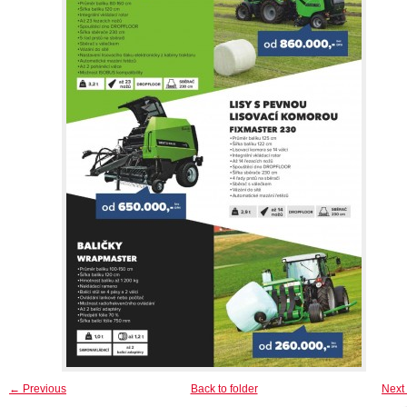
← Previous
Back to folder
Next