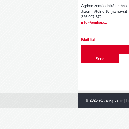
Agribar zemědelská technik
Jizerní Vtelno 10 (na návsi)
326 997 672
info@agribar.cz
Mail list
© 2026 eStránky.cz
|
Pr