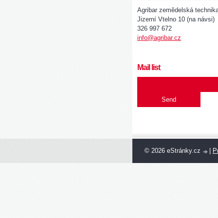
Agribar zemědelská technik
Jizerní Vtelno 10 (na návsi)
326 997 672
info@agribar.cz
Mail list
© 2026 eStránky.cz
|
Pr