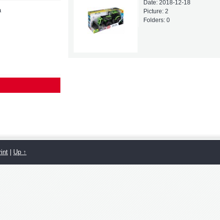
Date:
2018-12-18
a
Picture:
2
Folders:
0
int
|
Up ↑