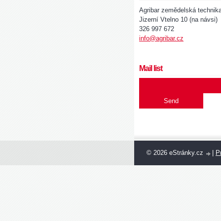
Agribar zemědelská technik
Jizerní Vtelno 10 (na návsi)
326 997 672
info@agribar.cz
Mail list
© 2026 eStránky.cz
|
Pr