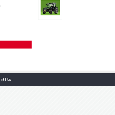
a
int
|
Up ↑