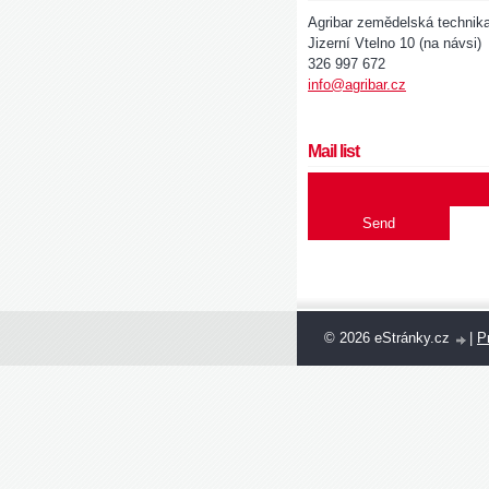
Agribar zemědelská technik
Jizerní Vtelno 10 (na návsi)
326 997 672
info@agribar.cz
Mail list
© 2026 eStránky.cz
|
Pr