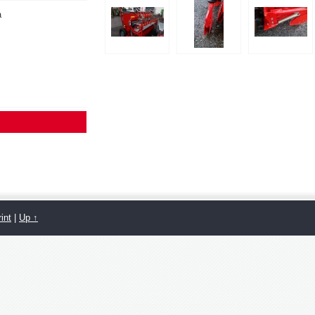
a
int
|
Up ↑