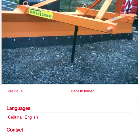
← Previous
Back to folder
Languages
Čeština
English
Contact