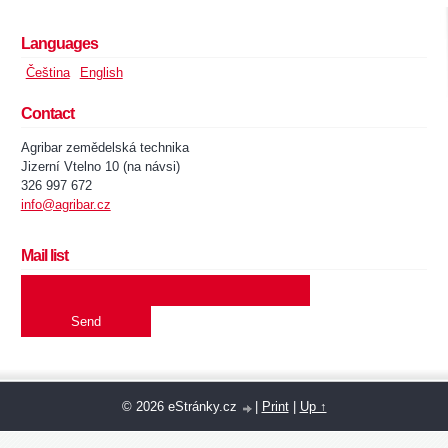
Languages
Čeština
English
Contact
Agribar zemědelská technika
Jizerní Vtelno 10 (na návsi)
326 997 672
info@agribar.cz
Mail list
© 2026 eStránky.cz
|
Print
|
Up ↑