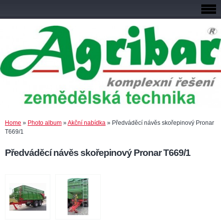
Home
»
Photo album
»
Akční nabídka
»
Předváděcí návěs skořepinový Pronar
T669/1
Předváděcí návěs skořepinový Pronar T669/1