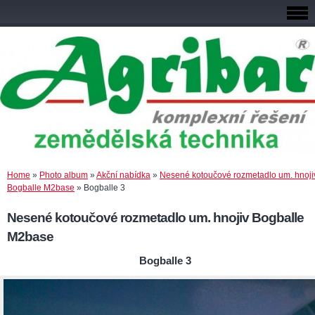
Home
»
Photo album
»
Akční nabídka
»
Nesené kotoučové rozmetadlo um. hnoji
Bogballe M2base
»
Bogballe 3
Nesené kotoučové rozmetadlo um. hnojiv Bogballe
M2base
Bogballe 3