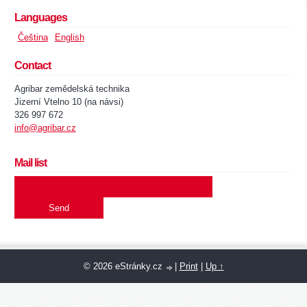
Languages
Čeština
English
Contact
Agribar zemědelská technika
Jizerní Vtelno 10 (na návsi)
326 997 672
info@agribar.cz
Mail list
© 2026 eStránky.cz
|
Print
|
Up ↑