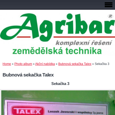
Home
»
Photo album
»
Akční nabídka
»
Bubnová sekačka Talex
»
Sekačka 3
Bubnová sekačka Talex
Sekačka 3