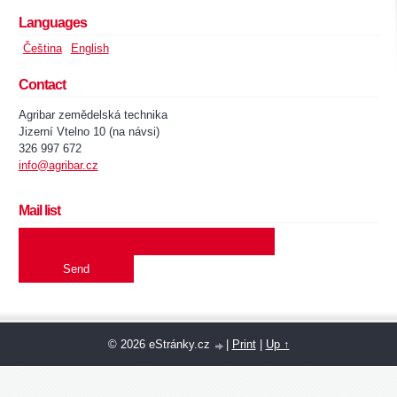
Languages
Čeština
English
Contact
Agribar zemědelská technika
Jizerní Vtelno 10 (na návsi)
326 997 672
info@agribar.cz
Mail list
© 2026 eStránky.cz
|
Print
|
Up ↑